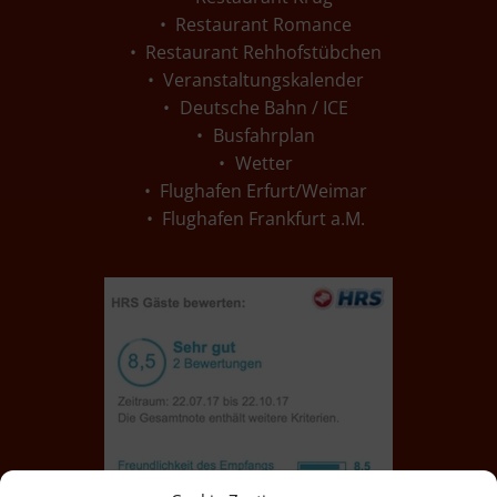
Restaurant Romance
Restaurant Rehhofstübchen
Veranstaltungskalender
Deutsche Bahn / ICE
Busfahrplan
Wetter
Flughafen Erfurt/Weimar
Flughafen Frankfurt a.M.